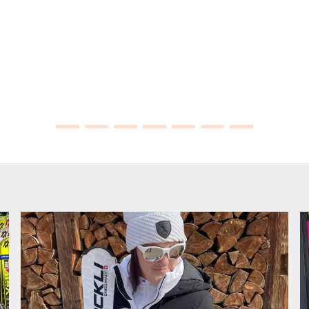
Ski servis otevřen do konce května
Výprodej testovacích lyží začíná
Výprodej lyží
Výprodej oblečení Stöckli F
Lyžařské boty od speci
Největší test ce
Máme skvě