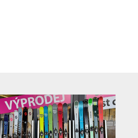
ashion
alistů
ntrum v Krkonoších
lou polohu!