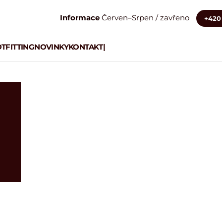
Informace
Červen–Srpen / zavřeno
+420 
TFITTING
NOVINKY
KONTAKT
|