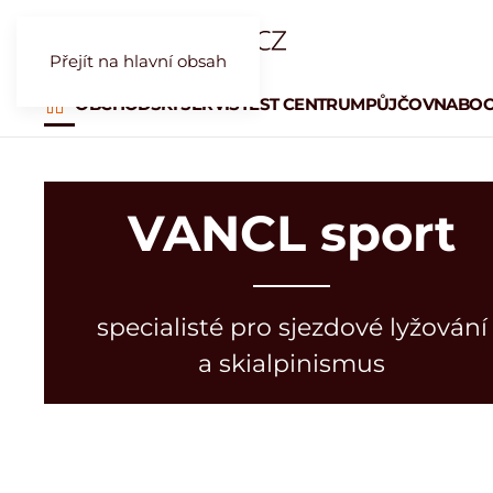
Přejít na hlavní obsah
OBCHOD
SKI SERVIS
TEST CENTRUM
PŮJČOVNA
BOO
VANCL sport
specialisté pro sjezdové lyžování
a skialpinismus