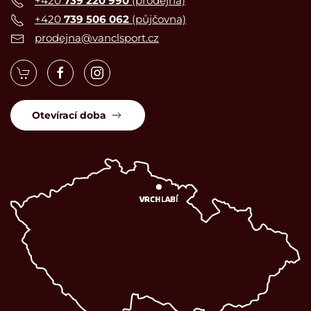
+420
739 220 990
(prodejna)
+420
739 506 062
(půjčovna)
prodejna@vanclsport.cz
Otevírací doba