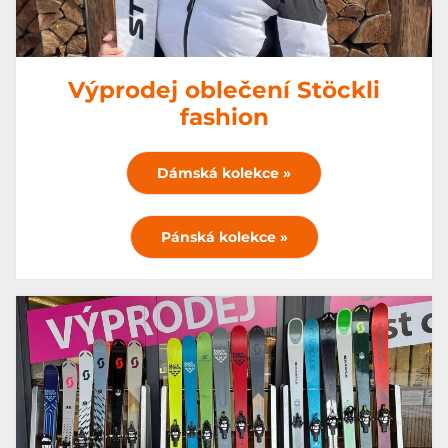
Výprodej oblečení Stöckli
fashion
Dámská kolekce »
Pánská kolekce »