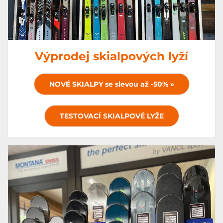
Výprodej skialpových lyží
NOVÉ SKIALPY se slevou až -50% »
TESTOVACÍ SKIALPOVÉ LYŽE