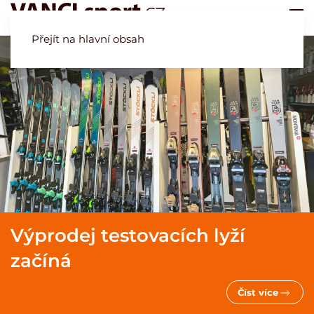
Přejít na hlavní obsah
Výprodej testovacích lyží
začíná
Číst více