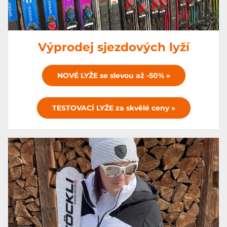
Výprodej sjezdových lyží
NOVÉ LYŽE se slevou až -50% »
TESTOVACÍ LYŽE za skvělé ceny »