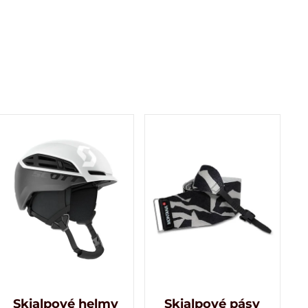
Skialpové helmy
Skialpové pásy