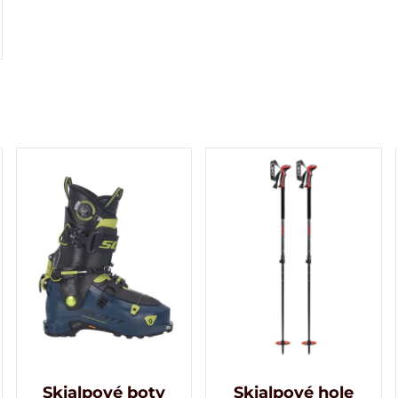
Skialpové boty
Skialpové hole