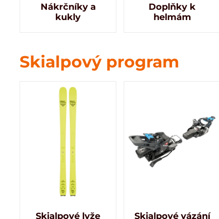
Nákrčníky a
Doplňky k
kukly
helmám
Skialpový program
Skialpové lyže
Skialpové vázání