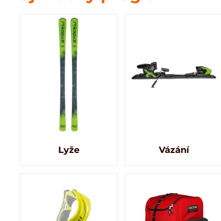
Lyže
Vázání