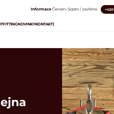
Informace
Červen–Srpen / zavřeno
+420 
TFITTING
NOVINKY
KONTAKT
|
ejna