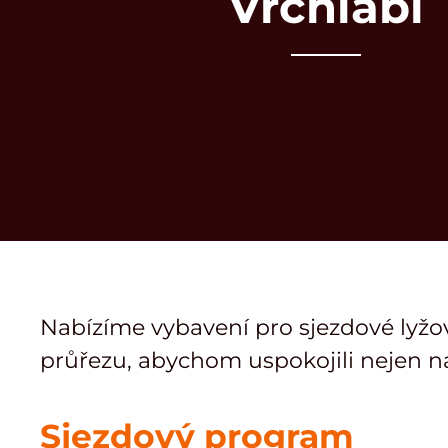
Vrchlabí
Nabízíme vybavení pro sjezdové lyžo
průřezu, abychom uspokojili nejen náro
Sjezdový program