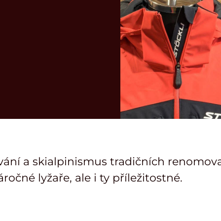
vání a skialpinismus tradičních renomov
čné lyžaře, ale i ty příležitostné.