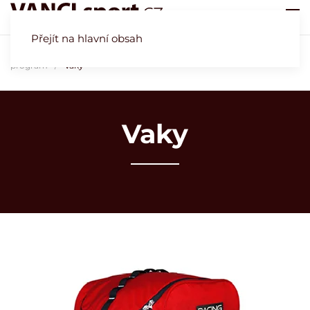
Přejít na hlavní obsah
Úvod
Obchod
Kamenná prodejna Vrchlabí
Sjezdový
program
Vaky
Vaky