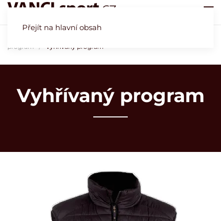
Přejít na hlavní obsah
Úvod
Obchod
Kamenná prodejna Vrchlabí
Sjezdový
program
Vyhřívaný program
Vyhřívaný program