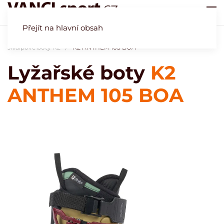
Přejít na hlavní obsah
Úvod
Obchod
Naše specialita - lyžařské boty
Lyžařské a
skialpové boty K2
K2 ANTHEM 105 BOA
Lyžařské boty
K2
ANTHEM 105 BOA