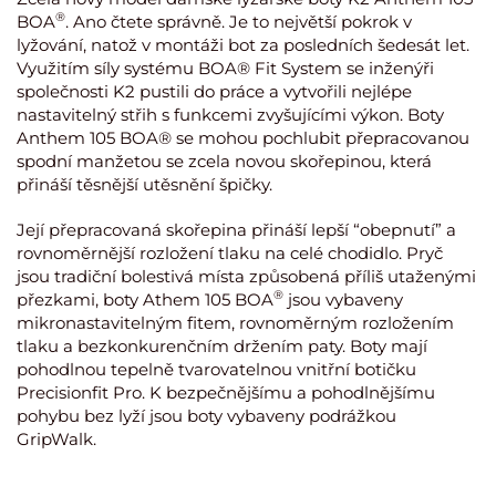
®
BOA
. Ano čtete správně. Je to největší pokrok v
lyžování, natož v montáži bot za posledních šedesát let.
Využitím síly systému BOA® Fit System se inženýři
společnosti K2 pustili do práce a vytvořili nejlépe
nastavitelný střih s funkcemi zvyšujícími výkon. Boty
Anthem 105 BOA® se mohou pochlubit přepracovanou
spodní manžetou se zcela novou skořepinou, která
přináší těsnější utěsnění špičky.
Její přepracovaná skořepina přináší lepší “obepnutí” a
rovnoměrnější rozložení tlaku na celé chodidlo. Pryč
jsou tradiční bolestivá místa způsobená příliš utaženými
®
přezkami, boty Athem 105 BOA
jsou vybaveny
mikronastavitelným fitem, rovnoměrným rozložením
tlaku a bezkonkurenčním držením paty. Boty mají
pohodlnou tepelně tvarovatelnou vnitřní botičku
Precisionfit Pro. K bezpečnějšímu a pohodlnějšímu
pohybu bez lyží jsou boty vybaveny podrážkou
GripWalk.