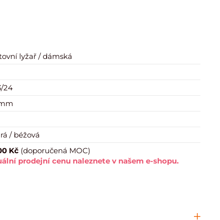
tovní lyžař / dámská
/24
 mm
á / béžová
00 Kč
(doporučená MOC)
ální prodejní cenu naleznete v našem e-shopu.