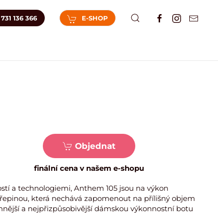
731 136 366
E-SHOP
Objednat
finální cena v našem e-shopu
stí a technologiemi, Anthem 105 jsou na výkon
ořepinou, která nechává zapomenout na přílišný objem
annější a nejpřizpůsobivější dámskou výkonnostní botu