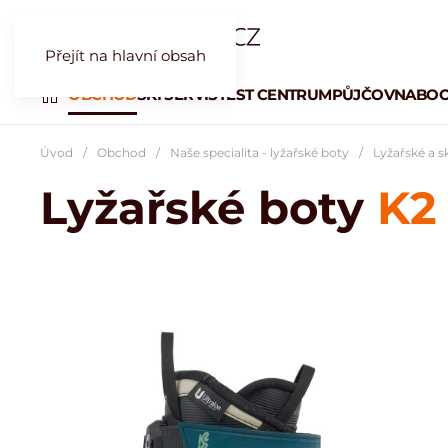
Přejít na hlavní obsah
OBCHOD
SKI SERVIS
TEST CENTRUM
PŮJČOVNA
BOO
Úvod
Obchod
Naše specialita - lyžařské boty
Lyžařské a s
Lyžařské boty
K2