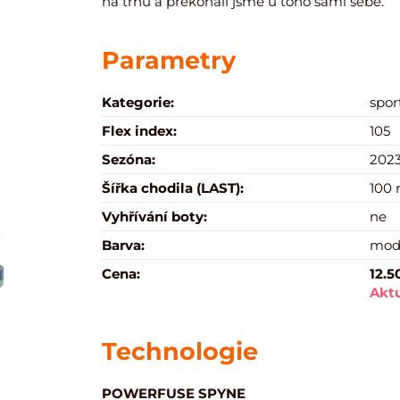
na trhu a překonali jsme u toho sami sebe.
Parametry
Kategorie:
spor
Flex index:
105
Sezóna:
2023
Šířka chodila (LAST):
100
Vyhřívání boty:
ne
Barva:
modr
Cena:
12.5
Aktu
Technologie
POWERFUSE SPYNE