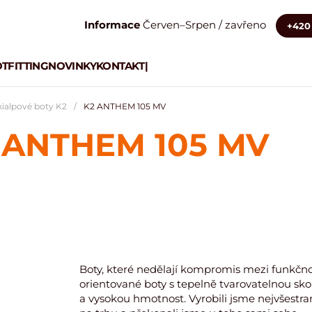
Informace
Červen–Srpen / zavřeno
+420 
TFITTING
NOVINKY
KONTAKT
|
kialpové boty K2
K2 ANTHEM 105 MV
 ANTHEM 105 MV
Boty, které nedělají kompromis mezi funkčno
orientované boty s tepelně tvarovatelnou sk
a vysokou hmotnost. Vyrobili jsme nejvšestr