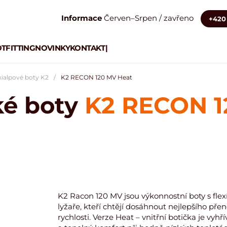
Informace
Červen–Srpen / zavřeno
+420 
TFITTING
NOVINKY
KONTAKT
|
kialpové boty K2
K2 RECON 120 MV Heat
ké boty
K2 RECON 1
K2 Racon 120 MV jsou výkonnostní boty s flexí
lyžaře, kteří chtějí dosáhnout nejlepšího přen
rychlosti. Verze Heat – vnitřní botička je vy