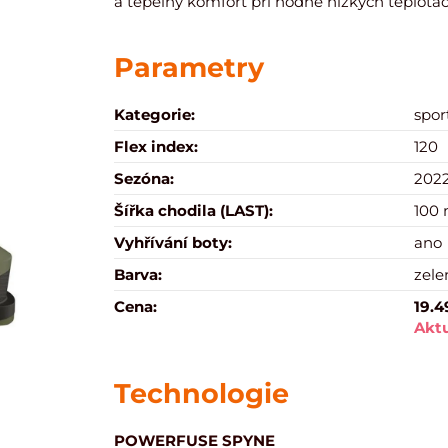
a tepelný komfort při hodně nízkých teplotác
Parametry
Kategorie:
spor
Flex index:
120
Sezóna:
2022
Šířka chodila (LAST):
100
Vyhřívání boty:
ano
Barva:
zele
Cena:
19.4
Aktu
Technologie
POWERFUSE SPYNE