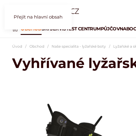
Přejít na hlavní obsah
OBCHOD
SKI SERVIS
TEST CENTRUM
PŮJČOVNA
BOO
Úvod
Obchod
Naše specialita - lyžařské boty
Lyžařské a s
Vyhřívané lyžařs