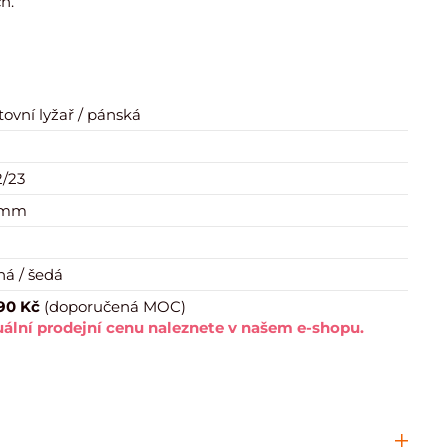
h.
tovní lyžař / pánská
/23
 mm
ná / šedá
90 Kč
(doporučená MOC)
ální prodejní cenu naleznete v našem e-shopu.