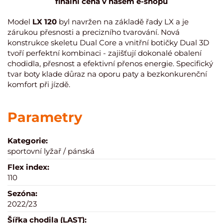
finální cena v našem e-shopu
Model
LX 120
byl navržen na základě řady LX a je
zárukou přesnosti a precizního tvarování. Nová
konstrukce skeletu Dual Core a vnitřní botičky Dual 3D
tvoří perfektní kombinaci - zajišťují dokonalé obalení
chodidla, přesnost a efektivní přenos energie. Specifický
tvar boty klade důraz na oporu paty a bezkonkurenční
komfort při jízdě.
Parametry
Kategorie:
sportovní lyžař / pánská
Flex index:
110
Sezóna:
2022/23
Šířka chodila (LAST):