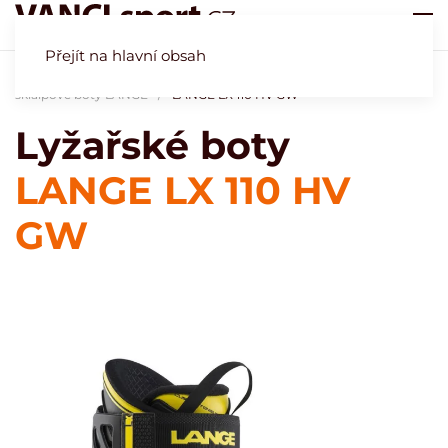
Přejít na hlavní obsah
Úvod
Obchod
Naše specialita - lyžařské boty
Lyžařské a
skialpové boty LANGE
LANGE LX 110 HV GW
Lyžařské boty
LANGE LX 110 HV
GW