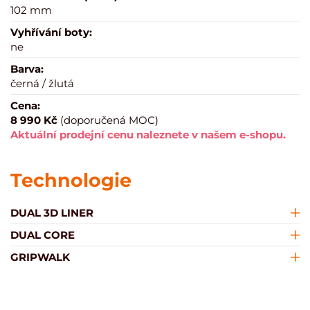
102 mm
Vyhřívání boty:
ne
Barva:
černá / žlutá
Cena:
8 990 Kč
(doporučená MOC)
Aktuální prodejní cenu naleznete v našem e-shopu.
Technologie
DUAL 3D LINER
DUAL CORE
GRIPWALK