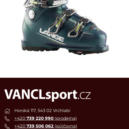
Horská 117, 543 02 Vrchlabí
+420
739 220 990
(prodejna)
+420
739 506 062
(půjčovna)