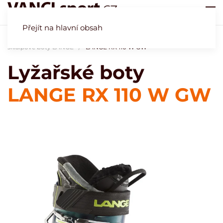
Přejít na hlavní obsah
Úvod
Obchod
Naše specialita - lyžařské boty
Lyžařské a
skialpové boty LANGE
LANGE RX 110 W GW
Lyžařské boty
LANGE RX 110 W GW