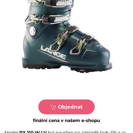
Objednat
finální cena v našem e-shopu
Model
RX 110 W LV
byl navržen na základě řady RS a je