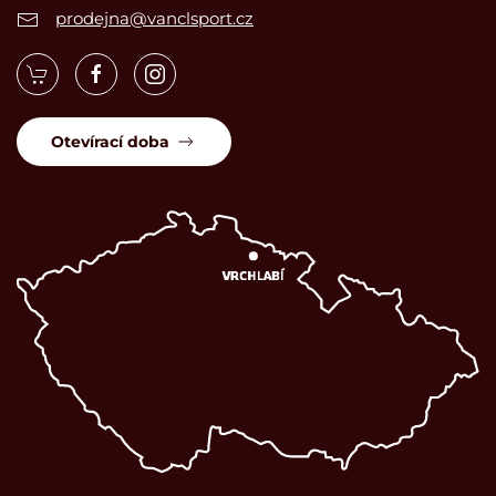
prodejna@vanclsport.cz
Otevírací doba