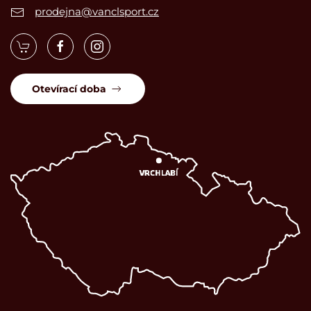
prodejna@vanclsport.cz
Otevírací doba