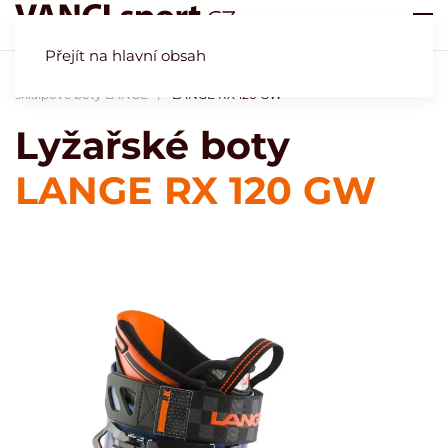
Přejít na hlavní obsah
Úvod
Obchod
Naše specialita - lyžařské boty
Lyžařské a
skialpové boty LANGE
LANGE RX 120 GW
Lyžařské boty
LANGE RX 120 GW