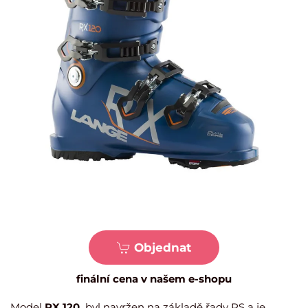
Objednat
finální cena v našem e-shopu
Model
RX 120
byl navržen na základě řady RS a je