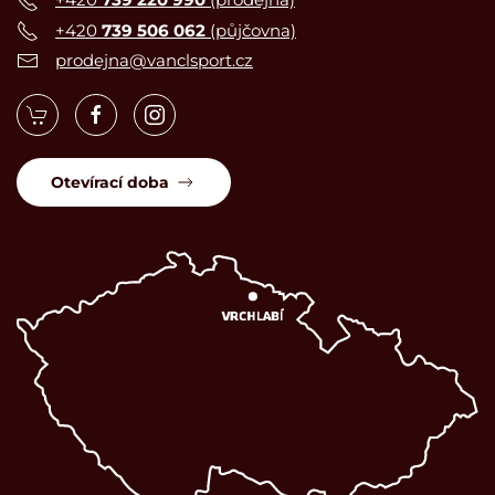
+420
739 506 062
(půjčovna)
prodejna@vanclsport.cz
Otevírací doba