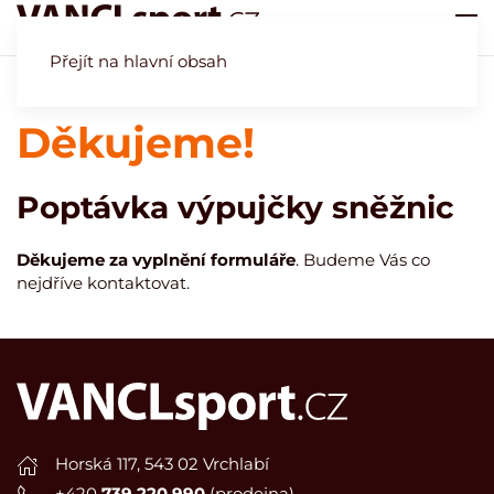
Přejít na hlavní obsah
Úvod
Půjčovna
Poptávka - Půjčovna sněžnic - poděkování
Děkujeme!
Poptávka výpujčky sněžnic
Děkujeme za vyplnění formuláře
. Budeme Vás co
nejdříve kontaktovat.
Horská 117, 543 02 Vrchlabí
+420
739 220 990
(prodejna)