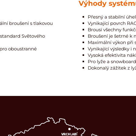
Výhody systém
Přesný a stabilní úhel
lní broušení s tlakovou
Vynikající povrch R
Brousí všechny funkční
e standard Světového
Broušení je šetrné k 
Maximální výkon při s
pro oboustranné
Vynikající výsledky 
Vysoká efektivita ná
Pro lyže a snowboar
Dokonalý zážitek z l