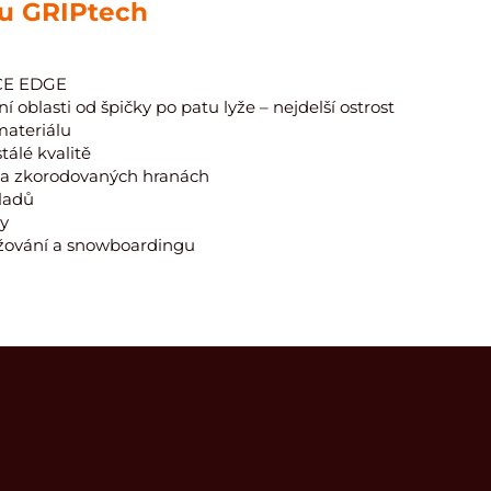
u GRIPtech
ACE EDGE
 oblasti od špičky po patu lyže – nejdelší ostrost
materiálu
tálé kvalitě
i na zkorodovaných hranách
kladů
dy
yžování a snowboardingu