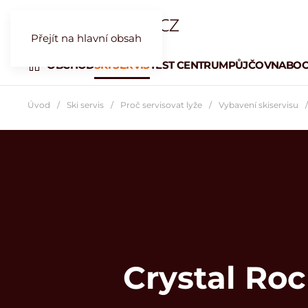
Přejít na hlavní obsah
OBCHOD
SKI SERVIS
TEST CENTRUM
PŮJČOVNA
BOO
Úvod
Ski servis
Proč servisovat lyže
Vybavení skiservisu
Crystal Ro