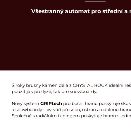
Všestranný automat pro střední a 
Široký brusný kámen dělá z CRYSTAL ROCK ideální řeš
použit jak pro lyže, tak pro snowboardy.
Nový systém
GRIPtech
pro boční hranu poskytuje skok 
a snowboardy – vytváří přesnou, ostrou a odolnou hra
Společně s radiálním tuningem poskytuje hranu s jedi