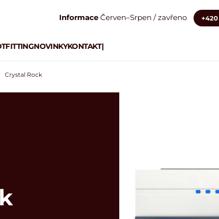
Informace
Červen–Srpen / zavřeno
+420 
TFITTING
NOVINKY
KONTAKT
|
Crystal Rock
ck