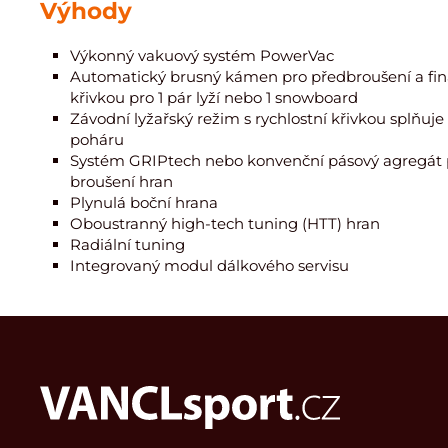
Výhody
Výkonný vakuový systém PowerVac
Automatický brusný kámen pro předbroušení a finá
křivkou pro 1 pár lyží nebo 1 snowboard
Závodní lyžařský režim s rychlostní křivkou splňuj
poháru
Systém GRIPtech nebo konvenční pásový agregát 
broušení hran
Plynulá boční hrana
Oboustranný high-tech tuning (HTT) hran
Radiální tuning
Integrovaný modul dálkového servisu