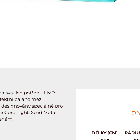
na svazích potřebují. MP
ektní balanc mezi
že designovány speciálně pro
e Core Light, Solid Metal
Př
ženám.
DÉLKY [CM]
RÁDIU