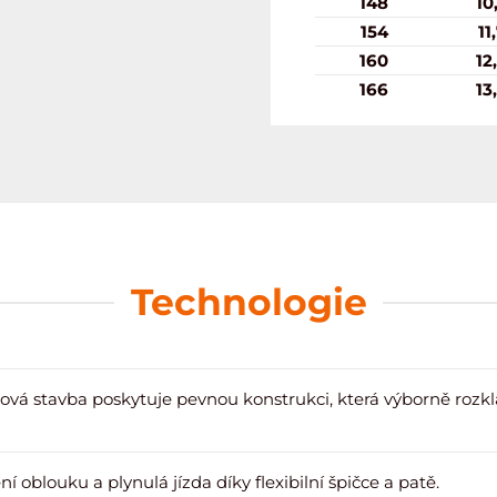
148
10
154
11
160
12
166
13
Technologie
ová stavba poskytuje pevnou konstrukci, která výborně rozklá
í oblouku a plynulá jízda díky flexibilní špičce a patě.