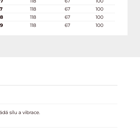
,7
118
67
100
,7
118
67
100
,8
118
67
100
,9
118
67
100
dá sílu a vibrace.