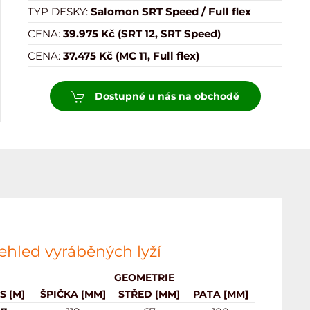
TYP DESKY:
Salomon SRT Speed / Full flex
CENA:
39.975 Kč (SRT 12, SRT Speed)
CENA:
37.475 Kč (MC 11, Full flex)
Dostupné u nás na obchodě
ehled vyráběných lyží
GEOMETRIE
S [M]
ŠPIČKA [MM]
STŘED [MM]
PATA [MM]