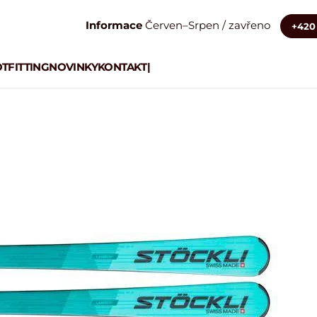
Informace
Červen–Srpen / zavřeno
+420 
TFITTING
NOVINKY
KONTAKT
|