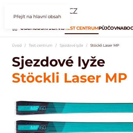
Přejít na hlavní obsah
OBCHOD
SKI SERVIS
TEST CENTRUM
PŮJČOVNA
BOO
Úvod
Test centrum
Sjezdové lyže
Stöckli Laser MP
Sjezdové lyže
Stöckli Laser MP