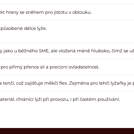
t hrany se sněhem pro jistotu v oblouku.
izpůsobené délce lyže.
ny jako u běžného SME, ale vložená méně hluboko, čímž se u
pro přímý přenos sil a precizní ovladatelnost.
 a tenčí, což zajišťuje měkčí flex. Zejména pro lehčí lyžařky je
eriál, chránící lyži při provozu, i při častém používání.