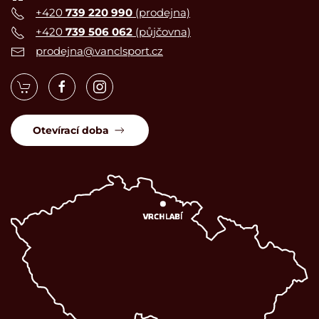
+420
739 220 990
(prodejna)
+420
739 506 062
(půjčovna)
prodejna@vanclsport.cz
Otevírací doba