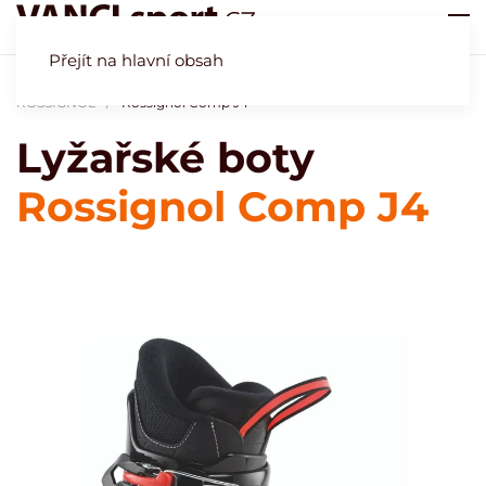
Přejít na hlavní obsah
Úvod
Obchod
Naše specialita - lyžařské boty
Lyžařské boty
ROSSIGNOL
Rossignol Comp J4
Lyžařské boty
Rossignol Comp J4