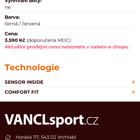
Vyhřívání boty:
ne
Barva:
černá / červená
Cena:
3.590 Kč
(doporučená MOC)
Aktuální prodejní cenu naleznete v našem e-shopu.
Technologie
SENSOR INSIDE
COMFORT FIT
Horská 117, 543 02 Vrchlabí