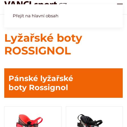
Přejít na hlavní obsah
Úvod
Obchod
Naše specialita - lyžařské boty
Lyžařské boty
ROSSIGNOL
Lyžařské boty
ROSSIGNOL
Pánské lyžařské
boty Rossignol