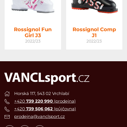
Rossignol Fun
Rossignol Comp
Girl J3
J1
2022/23
2022/23
Horská 117, 543 02 Vrchlabí
+420
739 220 990
(prodejna)
+420
739 506 062
(půjčovna)
prodejna@vanclsport.cz