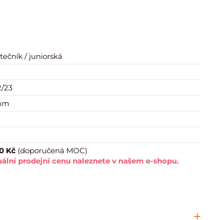
tečník / juniorská
/23
 mm
á
0 Kč
(doporučená MOC)
ální prodejní cenu naleznete v našem e-shopu.