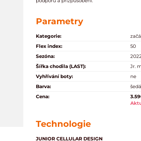
podporu a přizpůsobení.
Parametry
Kategorie:
začá
Flex index:
50
Sezóna:
2022
Šířka chodila (LAST):
Jr.
Vyhřívání boty:
ne
Barva:
šed
Cena:
3.59
Aktu
Technologie
JUNIOR CELLULAR DESIGN