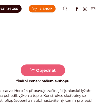
731 136 366
E-SHOP
Objednat
finální cena v našem e-shopu
 carve. Hero J4 připravuje začínající juniorské lyžaře
 pohodlí, výkon a teplo. Konstrukce skořepiny se
i přizpůsobení a nabízí nastavitelný komín pro lepší