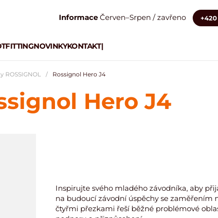
Informace
Červen–Srpen / zavřeno
+420 
TFITTING
NOVINKY
KONTAKT
|
oty ROSSIGNOL
Rossignol Hero J4
signol Hero J4
Inspirujte svého mladého závodníka, aby přijal
na budoucí závodní úspěchy se zaměřením na
čtyřmi přezkami řeší běžné problémové oblast