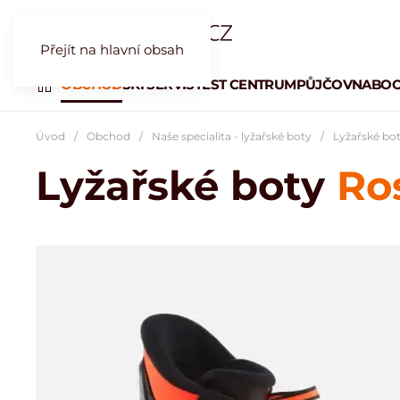
Přejít na hlavní obsah
OBCHOD
SKI SERVIS
TEST CENTRUM
PŮJČOVNA
BOO
Úvod
Obchod
Naše specialita - lyžařské boty
Lyžařské b
Lyžařské boty
Ros