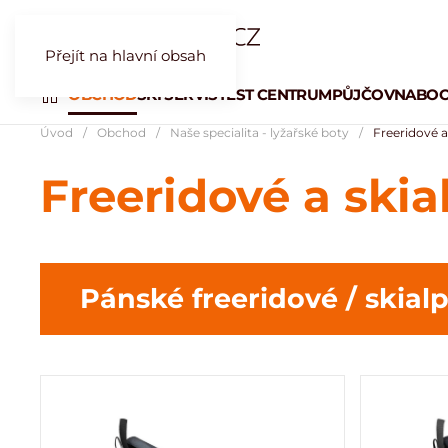
Přejít na hlavní obsah
OBCHOD
SKI SERVIS
TEST CENTRUM
PŮJČOVNA
BOO
Úvod
Obchod
Naše specialita - lyžařské boty
Freeridové 
Freeridové a ski
Pánské freeridové / skial