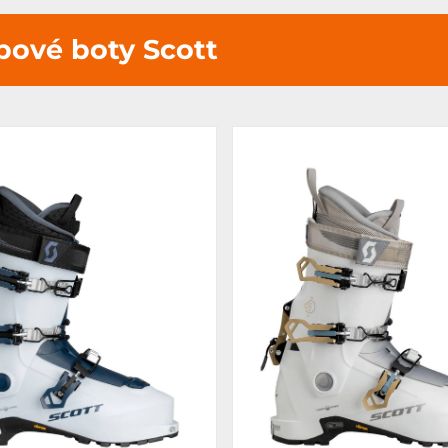
lpové boty
Scott