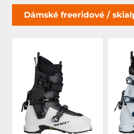
Dámské freeridové / skia