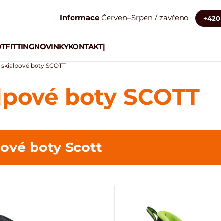
Informace
Červen–Srpen / zavřeno
+420 
TFITTING
NOVINKY
KONTAKT
|
a skialpové boty SCOTT
alpové boty SCOTT
pové boty
Scott