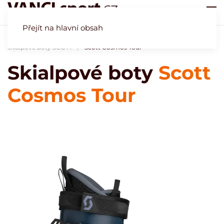
Přejít na hlavní obsah
Úvod
Obchod
Naše specialita - lyžařské boty
Freeridové a
skialpové boty SCOTT
Scott Cosmos Tour
Skialpové boty
Scott
Cosmos Tour