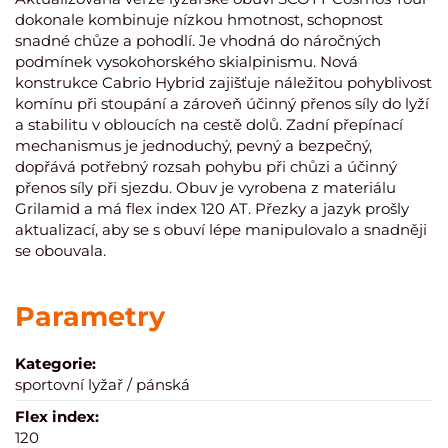
dokonale kombinuje nízkou hmotnost, schopnost
snadné chůze a pohodlí. Je vhodná do náročných
podmínek vysokohorského skialpinismu. Nová
konstrukce Cabrio Hybrid zajišťuje náležitou pohyblivost
komínu při stoupání a zároveň účinný přenos síly do lyží
a stabilitu v obloucích na cestě dolů. Zadní přepínací
mechanismus je jednoduchý, pevný a bezpečný,
dopřává potřebný rozsah pohybu při chůzi a účinný
přenos síly při sjezdu. Obuv je vyrobena z materiálu
Grilamid a má flex index 120 AT. Přezky a jazyk prošly
aktualizací, aby se s obuví lépe manipulovalo a snadněji
se obouvala.
Parametry
Kategorie:
sportovní lyžař / pánská
Flex index:
120