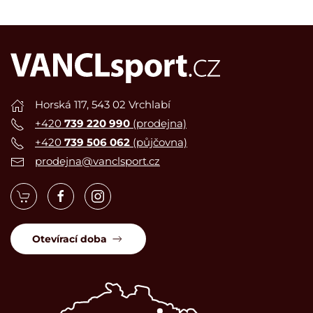
Horská 117, 543 02 Vrchlabí
+420
739 220 990
(prodejna)
+420
739 506 062
(půjčovna)
prodejna@vanclsport.cz
Otevírací doba