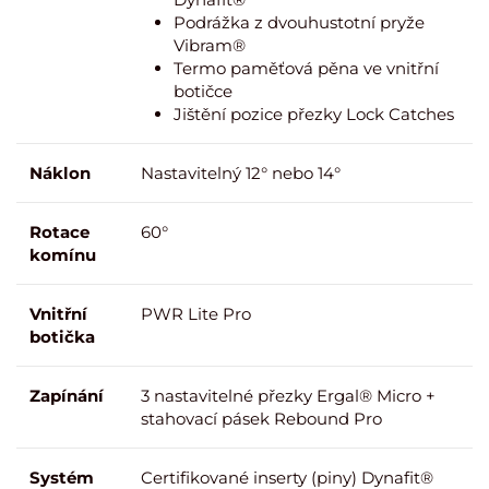
Podrážka z dvouhustotní pryže
Vibram®
Termo paměťová pěna ve vnitřní
botičce
Jištění pozice přezky Lock Catches
Náklon
Nastavitelný 12° nebo 14°
Rotace
60°
komínu
Vnitřní
PWR Lite Pro
botička
Zapínání
3 nastavitelné přezky Ergal® Micro +
stahovací pásek Rebound Pro
Systém
Certifikované inserty (piny) Dynafit®